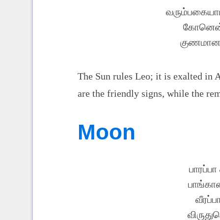
வரும்பகையாம
கோனென்
குணமான ப
The Sun rules Leo; it is exalted in 
are the friendly signs, while the re
Moon
பாரப்பா
பாங்கா
வீரப்ப
விருதுப