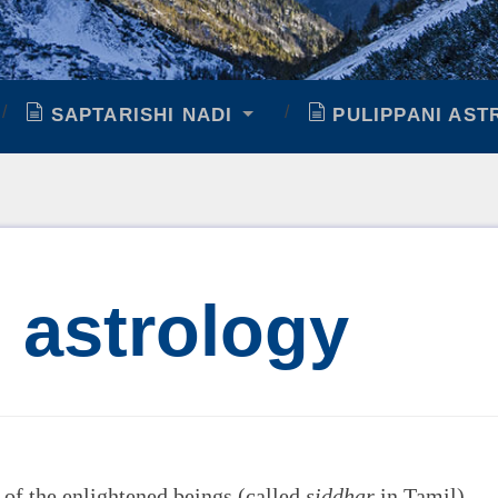
SAPTARISHI NADI
PULIPPANI AST
 astrology
 of the enlightened beings (called
siddhar
in Tamil)