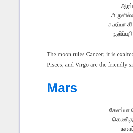
ஆரப்
அருளில்
கூறப்பா க
குறிப்ப
The moon rules Cancer; it is exalted
Pisces, and Virgo are the friendly s
Mars
கேளப்பா 
கெணிதமு
நாளப