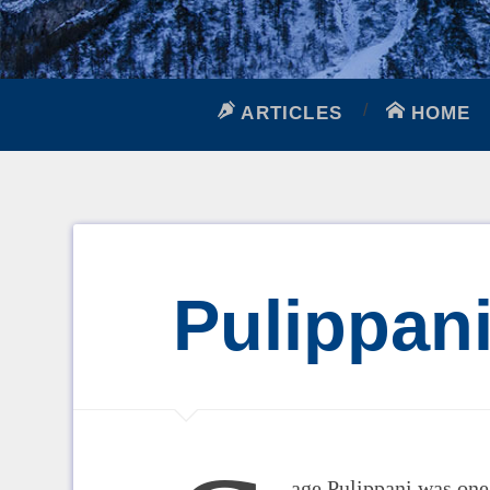
ARTICLES
HOME
Pulippani
age Pulippani was one